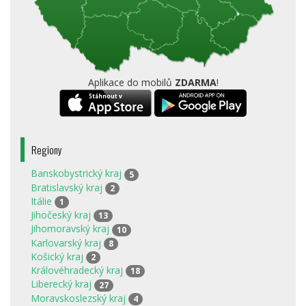
Aplikace do mobilů
ZDARMA
!
Regiony
Banskobystrický kraj
5
Bratislavský kraj
2
Itálie
1
Jihočeský kraj
13
Jihomoravský kraj
10
Karlovarský kraj
8
Košický kraj
2
Královéhradecký kraj
18
Liberecký kraj
27
Moravskoslezský kraj
4