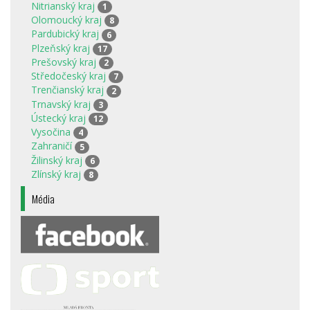
Nitrianský kraj
1
Olomoucký kraj
8
Pardubický kraj
6
Plzeňský kraj
17
Prešovský kraj
2
Středočeský kraj
7
Trenčianský kraj
2
Trnavský kraj
3
Ústecký kraj
12
Vysočina
4
Zahraničí
5
Žilinský kraj
6
Zlínský kraj
8
Média