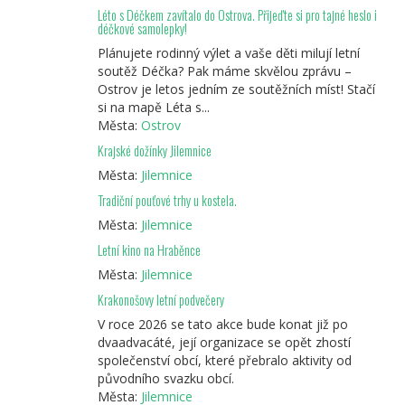
Léto s Déčkem zavítalo do Ostrova. Přijeďte si pro tajné heslo i
déčkové samolepky!
Plánujete rodinný výlet a vaše děti milují letní
soutěž Déčka? Pak máme skvělou zprávu –
Ostrov je letos jedním ze soutěžních míst! Stačí
si na mapě Léta s...
Města:
Ostrov
Krajské dožínky Jilemnice
Města:
Jilemnice
Tradiční pouťové trhy u kostela.
Města:
Jilemnice
Letní kino na Hraběnce
Města:
Jilemnice
Krakonošovy letní podvečery
V roce 2026 se tato akce bude konat již po
dvaadvacáté, její organizace se opět zhostí
společenství obcí, které přebralo aktivity od
původního svazku obcí.
Města:
Jilemnice