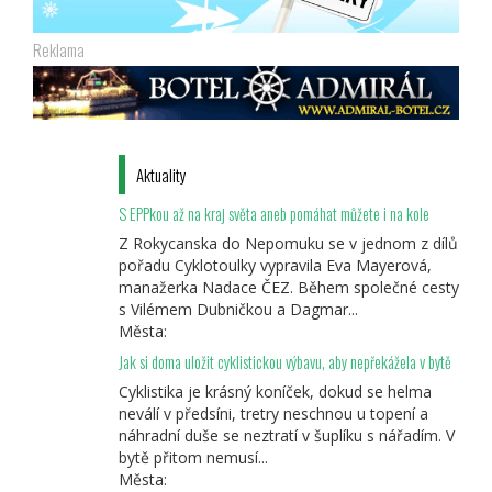
Reklama
Aktuality
S EPPkou až na kraj světa aneb pomáhat můžete i na kole
Z Rokycanska do Nepomuku se v jednom z dílů
pořadu Cyklotoulky vypravila Eva Mayerová,
manažerka Nadace ČEZ. Během společné cesty
s Vilémem Dubničkou a Dagmar...
Města:
Jak si doma uložit cyklistickou výbavu, aby nepřekážela v bytě
Cyklistika je krásný koníček, dokud se helma
neválí v předsíni, tretry neschnou u topení a
náhradní duše se neztratí v šuplíku s nářadím. V
bytě přitom nemusí...
Města: