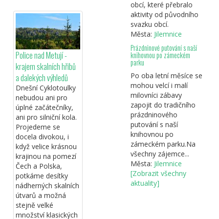
obcí, které přebralo
aktivity od původního
svazku obcí.
Města:
Jilemnice
Prázdninové putování s naší
Police nad Metují -
knihovnou po zámeckém
parku
krajem skalních hřibů
Po oba letní měsíce se
a dalekých výhledů
mohou velcí i malí
Dnešní Cyklotoulky
milovníci zábavy
nebudou ani pro
zapojit do tradičního
úplné začátečníky,
prázdninového
ani pro silniční kola.
putování s naší
Projedeme se
knihovnou po
docela divokou, i
zámeckém parku.Na
když velice krásnou
všechny zájemce...
krajinou na pomezí
Města:
Jilemnice
Čech a Polska,
[Zobrazit všechny
potkáme desítky
aktuality]
nádherných skalních
útvarů a možná
stejně velké
množství klasických