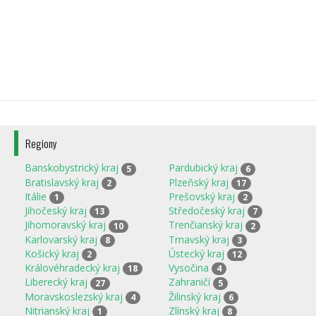
Regiony
Banskobystrický kraj
Pardubický kraj
5
6
Bratislavský kraj
Plzeňský kraj
2
17
Itálie
Prešovský kraj
1
2
Jihočeský kraj
Středočeský kraj
13
7
Jihomoravský kraj
Trenčianský kraj
10
2
Karlovarský kraj
Trnavský kraj
8
3
Košický kraj
Ústecký kraj
2
12
Královéhradecký kraj
Vysočina
18
4
Liberecký kraj
Zahraničí
27
5
Moravskoslezský kraj
Žilinský kraj
4
6
Nitrianský kraj
Zlínský kraj
1
8