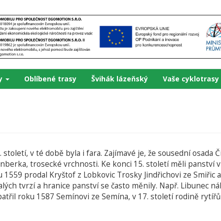
ky
Oblíbené trasy
Švihák lázeňský
Vaše cyklotrasy
století, v té době byla i fara. Zajímavé je, že sousední osada 
rka, trosecké vrchnosti. Ke konci 15. století měli panství v 
559 prodal Kryštof z Lobkovic Trosky Jindřichovi ze Smiřic a o
ých tvrzí a hranice panství se často měnily. Např. Libunec nál
atřil roku 1587 Semínovi ze Semína, v 17. století rodině rytí