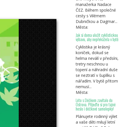
manažerka Nadace
ČEZ. Během společné
cesty s Vilémem
Dubničkou a Dagmar...
Města:
Jak si doma uložit cyklistickou
výbavu, aby nepřekážela v bytě
Cyklistika je krásný
Cyklotoulky Sobotka -
Libuň
koníček, dokud se
helma neválí v předsíni,
tretry neschnou u
topení a náhradní duše
se neztratí v šuplíku s
nářadím. V bytě přitom
nemusí...
Města:
Léto s Déčkem zavítalo do
Ostrova. Přijeďte si pro tajné
heslo i déčkové samolepky!
Plánujete rodinný výlet
a vaše děti milují letní