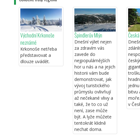
Východní Krkonoše
Špindlerův Mlýn
Česká 
neznámé
Dnešní výlet nejen
Dnešní
za zdravím vás
zdánl
Krkonoše netřeba
zavede do
nespoj
představovat a
nejpopulárnějších
český
dlouze uvádět.
hor u nás a na jejich
gigan
historii vám bude
trošku
demonstrovat, jak
hradní
vývoj turistického
jedn
průmyslu ovlivňují
bitvu
až nečekané vlivy a
moře.
také, že to co už
v Česk
není, zase může
být. A lyže můžete
tentokrát klidně
nechat doma.