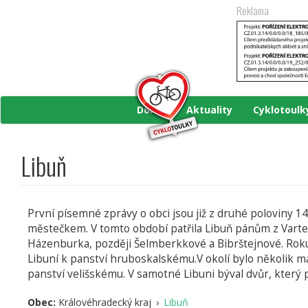
Přejít
Reklama
k
hlavnímu
obsahu
Domů
Aktuality
Cyklotoul
Libuň
První písemné zprávy o obci jsou již z druhé poloviny 14. 
městečkem. V tomto období patřila Libuň pánům z Vartenbe
Házenburka, později Šelmberkkové a Bibrštejnové. Roku 1
Libuní k panství hruboskalskému.V okolí bylo několik mal
panství velišskému. V samotné Libuni býval dvůr, který p
Obec:
Královéhradecký kraj
›
Libuň