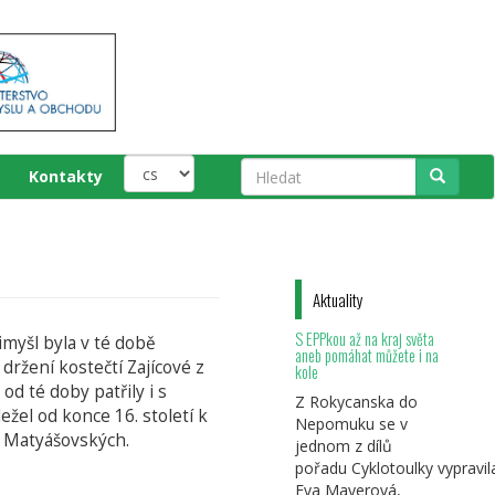
Kontakty
Hledat
Aktuality
S EPPkou až na kraj světa
Čimyšl byla v té době
aneb pomáhat můžete i na
držení kostečtí Zajícové z
kole
d té doby patřily i s
Z Rokycanska do
ežel od konce 16. století k
Nepomuku se v
řů Matyášovských.
jednom z dílů
pořadu Cyklotoulky vypravil
Eva Mayerová,