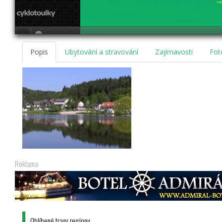
Popis
Ubytování a stravování
Zajímavosti
Fot
Reklama
Oblíbené trasy regionu