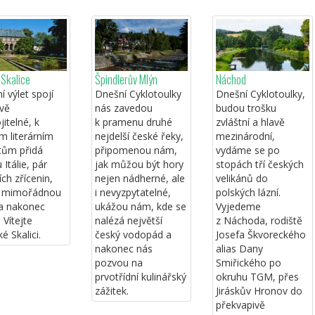
Skalice
Špindlerův Mlýn
Náchod
 výlet spojí
Dnešní Cyklotoulky
Dnešní Cyklotoulky,
ivě
nás zavedou
budou trošku
itelné, k
k pramenu druhé
zvláštní a hlavě
m literárním
nejdelší české řeky,
mezinárodní,
tům přidá
připomenou nám,
vydáme se po
 Itálie, pár
jak můžou být hory
stopách tří českých
ch zřícenin,
nejen nádherné, ale
velikánů do
u mimořádnou
i nevyzpytatelné,
polských lázní.
 a nakonec
ukážou nám, kde se
Vyjedeme
 Vítejte
nalézá největší
z Náchoda, rodiště
é Skalici.
český vodopád a
Josefa Škvoreckého
nakonec nás
alias Dany
pozvou na
Smiřického po
prvotřídní kulinářský
okruhu TGM, přes
zážitek.
Jiráskův Hronov do
překvapivě