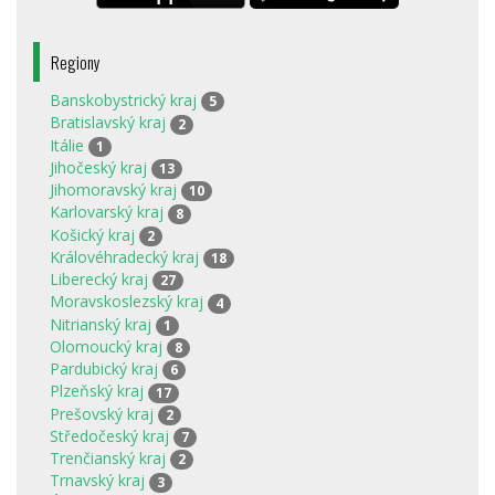
Regiony
Banskobystrický kraj
5
Bratislavský kraj
2
Itálie
1
Jihočeský kraj
13
Jihomoravský kraj
10
Karlovarský kraj
8
Košický kraj
2
Královéhradecký kraj
18
Liberecký kraj
27
Moravskoslezský kraj
4
Nitrianský kraj
1
Olomoucký kraj
8
Pardubický kraj
6
Plzeňský kraj
17
Prešovský kraj
2
Středočeský kraj
7
Trenčianský kraj
2
Trnavský kraj
3