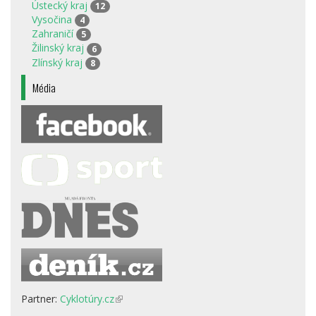
Ústecký kraj
12
Vysočina
4
Zahraničí
5
Žilinský kraj
6
Zlínský kraj
8
Média
Partner:
Cyklotúry.cz
(odkaz
je