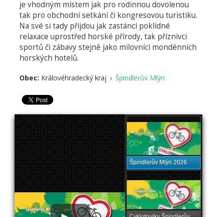
je vhodným místem jak pro rodinnou dovolenou
tak pro obchodní setkání či kongresovou turistiku.
Na své si tady přijdou jak zastánci poklidné
relaxace uprostřed horské přírody, tak příznivci
sportů či zábavy stejně jako milovníci mondénních
horských hotelů.
Obec:
Královéhradecký kraj
›
Špindlerův Mlýn
Špindlerův Mlýn 2026
Cyklotoulky Špindlerův