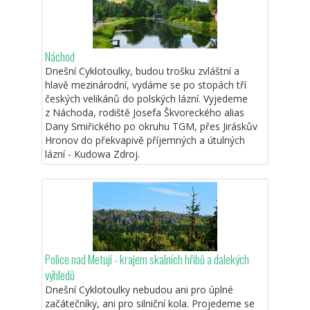
Náchod
Dnešní Cyklotoulky, budou trošku zvláštní a
hlavě mezinárodní, vydáme se po stopách tří
českých velikánů do polských lázní. Vyjedeme
z Náchoda, rodiště Josefa Škvoreckého alias
Dany Smiřického po okruhu TGM, přes Jiráskův
Hronov do překvapivě příjemných a útulných
lázní - Kudowa Zdroj.
Police nad Metují - krajem skalních hřibů a dalekých
výhledů
Dnešní Cyklotoulky nebudou ani pro úplné
začátečníky, ani pro silniční kola. Projedeme se