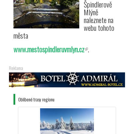
Špindlerově
Mlýně
naleznete na
webu tohoto
města
www.mestospindleruvmlyn.cz
(odkaz
.
je
externí)
Reklama
Oblíbené trasy regionu