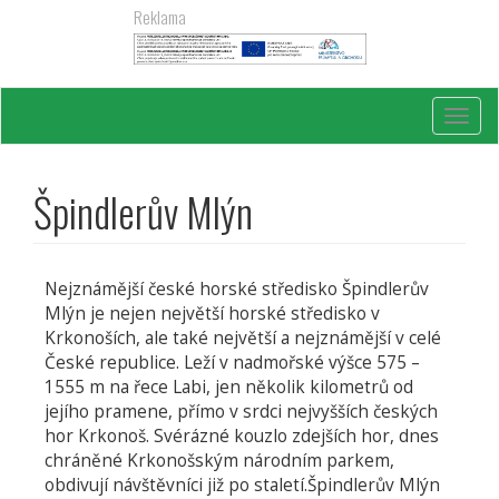
Přejít
Reklama
k
hlavnímu
obsahu
Toggl
navig
Špindlerův Mlýn
Nejznámější české horské středisko Špindlerův
Mlýn je nejen největší horské středisko v
Krkonoších, ale také největší a nejznámější v celé
České republice. Leží v nadmořské výšce 575 –
1555 m na řece Labi, jen několik kilometrů od
jejího pramene, přímo v srdci nejvyšších českých
hor Krkonoš. Svérázné kouzlo zdejších hor, dnes
chráněné Krkonošským národním parkem,
obdivují návštěvníci již po staletí.Špindlerův Mlýn