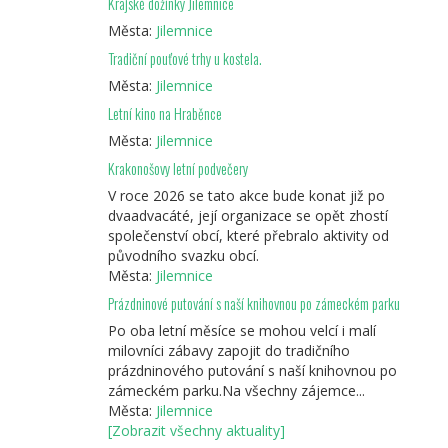
Krajské dožínky Jilemnice
Města:
Jilemnice
Tradiční pouťové trhy u kostela.
Města:
Jilemnice
Letní kino na Hraběnce
Města:
Jilemnice
Krakonošovy letní podvečery
V roce 2026 se tato akce bude konat již po
dvaadvacáté, její organizace se opět zhostí
společenství obcí, které přebralo aktivity od
původního svazku obcí.
Města:
Jilemnice
Prázdninové putování s naší knihovnou po zámeckém parku
Po oba letní měsíce se mohou velcí i malí
milovníci zábavy zapojit do tradičního
prázdninového putování s naší knihovnou po
zámeckém parku.Na všechny zájemce...
Města:
Jilemnice
[Zobrazit všechny aktuality]