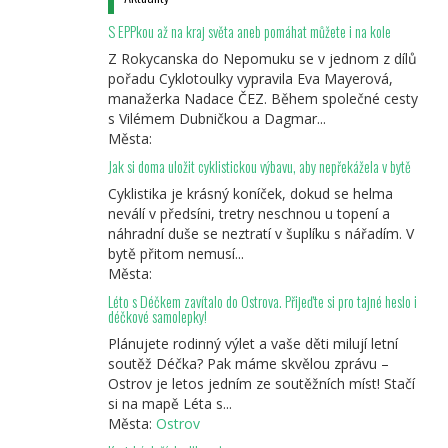
S EPPkou až na kraj světa aneb pomáhat můžete i na kole
Z Rokycanska do Nepomuku se v jednom z dílů
pořadu Cyklotoulky vypravila Eva Mayerová,
manažerka Nadace ČEZ. Během společné cesty
s Vilémem Dubničkou a Dagmar...
Města:
Jak si doma uložit cyklistickou výbavu, aby nepřekážela v bytě
Cyklistika je krásný koníček, dokud se helma
neválí v předsíni, tretry neschnou u topení a
náhradní duše se neztratí v šuplíku s nářadím. V
bytě přitom nemusí...
Města:
Léto s Déčkem zavítalo do Ostrova. Přijeďte si pro tajné heslo i
déčkové samolepky!
Plánujete rodinný výlet a vaše děti milují letní
soutěž Déčka? Pak máme skvělou zprávu –
Ostrov je letos jedním ze soutěžních míst! Stačí
si na mapě Léta s...
Města:
Ostrov