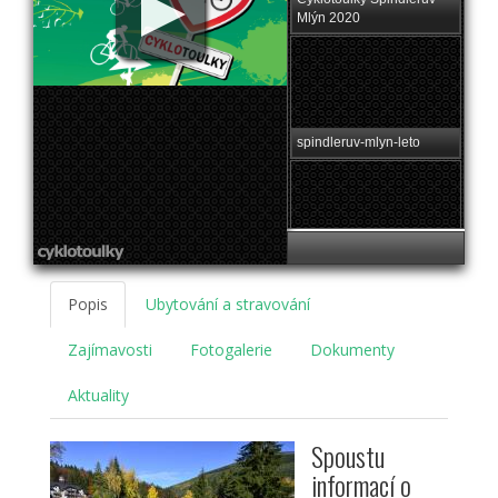
Mlýn 2020
spindleruv-mlyn-leto
spindleruv-mlyn-zima
Popis
Ubytování a stravování
Zajímavosti
Fotogalerie
Dokumenty
Aktuality
Spoustu
informací o