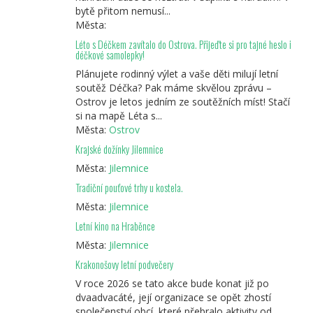
bytě přitom nemusí...
Města:
Léto s Déčkem zavítalo do Ostrova. Přijeďte si pro tajné heslo i
déčkové samolepky!
Plánujete rodinný výlet a vaše děti milují letní
soutěž Déčka? Pak máme skvělou zprávu –
Ostrov je letos jedním ze soutěžních míst! Stačí
si na mapě Léta s...
Města:
Ostrov
Krajské dožínky Jilemnice
Města:
Jilemnice
Tradiční pouťové trhy u kostela.
Města:
Jilemnice
Letní kino na Hraběnce
Města:
Jilemnice
Krakonošovy letní podvečery
V roce 2026 se tato akce bude konat již po
dvaadvacáté, její organizace se opět zhostí
společenství obcí, které přebralo aktivity od