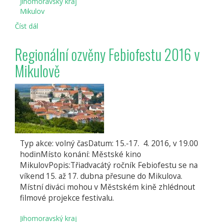
Jihomoravský kraj
Mikulov
Číst dál
Den
Země
Regionální ozvěny Febiofestu 2016 v
Mikulově
Typ akce: volný časDatum: 15.-17. 4. 2016, v 19.00
hodinMísto konání: Městské kino
MikulovPopis:Třiadvacátý ročník Febiofestu se na
víkend 15. až 17. dubna přesune do Mikulova.
Místní diváci mohou v Městském kině zhlédnout
filmové projekce festivalu.
Jihomoravský kraj