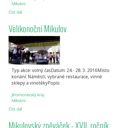
Mikulov
Číst dál
Regionální
ozvěny
Febiofestu
Velikonoční Mikulov
2016
v
Mikulově
Typ akce: volný časDatum: 24.- 28. 3. 2016Místo
konání: Náměstí, vybrané restaurace, vinné
sklepy a vinotékyPopis:
Jihomoravský kraj
Mikulov
Číst dál
Velikonoční
Mikulov
Mikulovský zpěváček - XVII. ročník