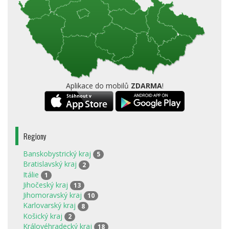
Aplikace do mobilů
ZDARMA
!
Regiony
Banskobystrický kraj
5
Bratislavský kraj
2
Itálie
1
Jihočeský kraj
13
Jihomoravský kraj
10
Karlovarský kraj
8
Košický kraj
2
Královéhradecký kraj
18