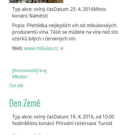
Typ akce: volný časDatum: 23. 4. 2016Místo
konání: Náměstí
Popis: Přehlídka nejlepších vín od mikulovských
producentů vína. Těšit se můžete na více než sto
vzorků bílých i červených vín.
Web:
www.mikulov.cz
(odkaz
je
externí)
Jihomoravský kraj
Mikulov
Číst dál
Mikulovská
přehlídka
vín
Den Země
Typ akce: volný časDatum: 16. 4. 2016, od 10.00
hodinMísto konání: Přírodní rezervace Turold