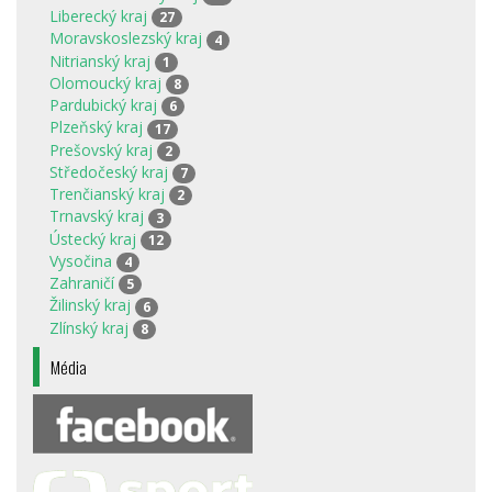
Liberecký kraj
27
Moravskoslezský kraj
4
Nitrianský kraj
1
Olomoucký kraj
8
Pardubický kraj
6
Plzeňský kraj
17
Prešovský kraj
2
Středočeský kraj
7
Trenčianský kraj
2
Trnavský kraj
3
Ústecký kraj
12
Vysočina
4
Zahraničí
5
Žilinský kraj
6
Zlínský kraj
8
Média