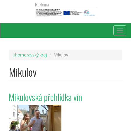
Přejít
Reklama
k
hlavnímu
obsahu
Toggl
navig
Jihomoravský kraj
Mikulov
Mikulov
Mikulovská přehlídka vín