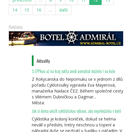
XVII.
ročník
14
15
16
…
další
Reklama
Aktuality
S EPPkou až na kraj světa aneb pomáhat můžete i na kole
Z Rokycanska do Nepomuku se v jednom z dílů
pořadu Cyklotoulky vypravila Eva Mayerová,
manažerka Nadace ČEZ. Během společné cesty
s Vilémem Dubničkou a Dagmar...
Města:
Jak si doma uložit cyklistickou výbavu, aby nepřekážela v bytě
Cyklistika je krásný koníček, dokud se helma
neválí v předsíni, tretry neschnou u topení a
náhradní duše se neztratí v šuplíku s nářadím. V