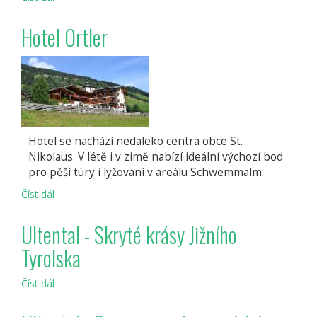
Hotel Ortler
Hotel se nachází nedaleko centra obce St.
Nikolaus. V létě i v zimě nabízí ideální výchozí bod
pro pěší túry i lyžování v areálu Schwemmalm.
Číst dál
Hotel
Ortler
Ultental - Skryté krásy Jižního
Tyrolska
Číst dál
Ultental
-
Skryté