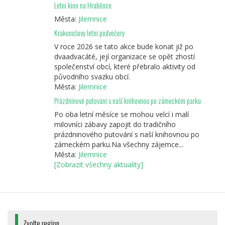
Letní kino na Hraběnce
Města:
Jilemnice
Krakonošovy letní podvečery
V roce 2026 se tato akce bude konat již po
dvaadvacáté, její organizace se opět zhostí
společenství obcí, které přebralo aktivity od
původního svazku obcí.
Města:
Jilemnice
Prázdninové putování s naší knihovnou po zámeckém parku
Po oba letní měsíce se mohou velcí i malí
milovníci zábavy zapojit do tradičního
prázdninového putování s naší knihovnou po
zámeckém parku.Na všechny zájemce...
Města:
Jilemnice
[Zobrazit všechny aktuality]
Zvolte region