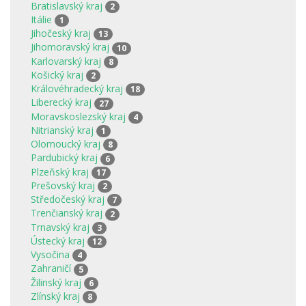
Bratislavský kraj
2
Itálie
1
Jihočeský kraj
13
Jihomoravský kraj
10
Karlovarský kraj
8
Košický kraj
2
Královéhradecký kraj
18
Liberecký kraj
27
Moravskoslezský kraj
4
Nitrianský kraj
1
Olomoucký kraj
8
Pardubický kraj
6
Plzeňský kraj
17
Prešovský kraj
2
Středočeský kraj
7
Trenčianský kraj
2
Trnavský kraj
3
Ústecký kraj
12
Vysočina
4
Zahraničí
5
Žilinský kraj
6
Zlínský kraj
8