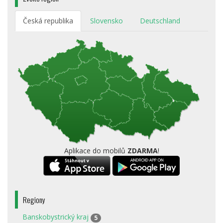
Česká republika
Slovensko
Deutschland
Aplikace do mobilů
ZDARMA
!
Regiony
Banskobystrický kraj
5