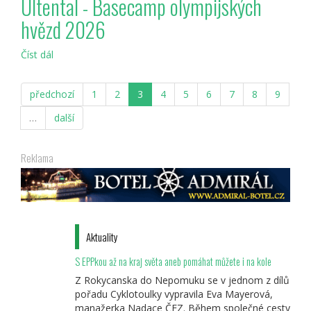
Ultental - Basecamp olympijských
krásy
hvězd 2026
Jižního
Tyrolska
Číst dál
Ultental
-
Basecamp
předchozí
1
2
3
4
5
6
7
8
9
olympijských
hvězd
…
další
2026
Reklama
Aktuality
S EPPkou až na kraj světa aneb pomáhat můžete i na kole
Z Rokycanska do Nepomuku se v jednom z dílů
pořadu Cyklotoulky vypravila Eva Mayerová,
manažerka Nadace ČEZ. Během společné cesty