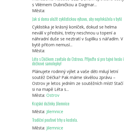
s Vilémem Dubničkou a Dagmar...
Města:
Jak si doma uložit cyklistickou výbavu, aby nepřekážela v bytě
Cyklistika je krásný koníček, dokud se helma
neválí v předsíni, tretry neschnou u topení a
náhradní duše se neztratí v šuplíku s nářadím. V
bytě přitom nemusí...
Města:
Léto s Déčkem zavítalo do Ostrova. Přijeďte si pro tajné heslo i
déčkové samolepky!
Plánujete rodinný výlet a vaše děti milují letní
soutěž Déčka? Pak máme skvělou zprávu –
Ostrov je letos jedním ze soutěžních míst! Stačí
si na mapě Léta s...
Města:
Ostrov
Krajské dožínky Jilemnice
Města:
Jilemnice
Tradiční pouťové trhy u kostela.
Města:
Jilemnice