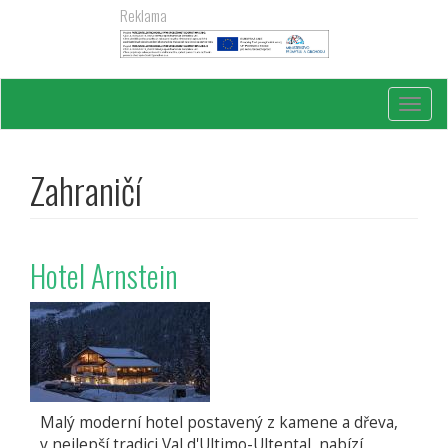
Přejít
Reklama
k
hlavnímu
obsahu
Toggl
navig
Zahraničí
Hotel Arnstein
Malý moderní hotel postavený z kamene a dřeva,
v nejlepší tradici Val d'Ultimo-Ultental, nabízí