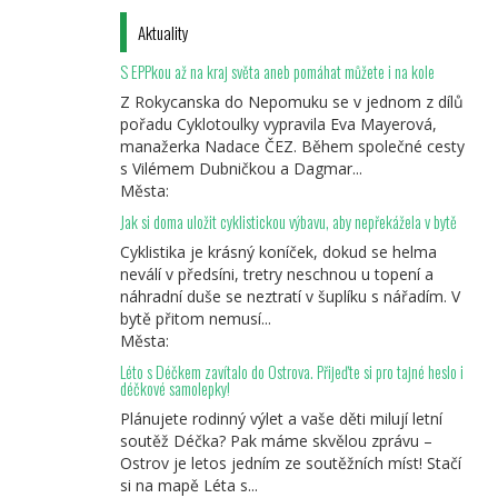
Aktuality
S EPPkou až na kraj světa aneb pomáhat můžete i na kole
Z Rokycanska do Nepomuku se v jednom z dílů
pořadu Cyklotoulky vypravila Eva Mayerová,
manažerka Nadace ČEZ. Během společné cesty
s Vilémem Dubničkou a Dagmar...
Města:
Jak si doma uložit cyklistickou výbavu, aby nepřekážela v bytě
Cyklistika je krásný koníček, dokud se helma
neválí v předsíni, tretry neschnou u topení a
náhradní duše se neztratí v šuplíku s nářadím. V
bytě přitom nemusí...
Města:
Léto s Déčkem zavítalo do Ostrova. Přijeďte si pro tajné heslo i
déčkové samolepky!
Plánujete rodinný výlet a vaše děti milují letní
soutěž Déčka? Pak máme skvělou zprávu –
Ostrov je letos jedním ze soutěžních míst! Stačí
si na mapě Léta s...