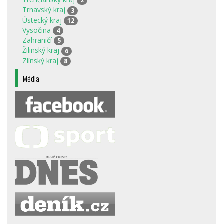
2
Trnavský kraj
3
Ústecký kraj
12
Vysočina
4
Zahraničí
5
Žilinský kraj
6
Zlínský kraj
8
Média