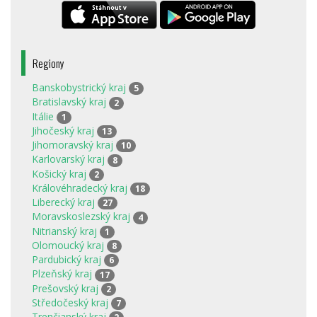
Regiony
Banskobystrický kraj
5
Bratislavský kraj
2
Itálie
1
Jihočeský kraj
13
Jihomoravský kraj
10
Karlovarský kraj
8
Košický kraj
2
Královéhradecký kraj
18
Liberecký kraj
27
Moravskoslezský kraj
4
Nitrianský kraj
1
Olomoucký kraj
8
Pardubický kraj
6
Plzeňský kraj
17
Prešovský kraj
2
Středočeský kraj
7
Trenčianský kraj