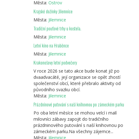
Města:
Ostrov
Krajské dožínky Jilemnice
Města:
Jilemnice
Tradiční pouťové trhy u kostela.
Města:
Jilemnice
Letní kino na Hraběnce
Města:
Jilemnice
Krakonošovy letní podvečery
V roce 2026 se tato akce bude konat již po
dvaadvacáté, její organizace se opět zhostí
společenství obcí, které přebralo aktivity od
původního svazku obcí.
Města:
Jilemnice
Prázdninové putování s naší knihovnou po zámeckém parku
Po oba letní měsíce se mohou velcí i malí
milovníci zábavy zapojit do tradičního
prázdninového putování s naší knihovnou po
zámeckém parku.Na všechny zájemce...
Města:
Jilemnice