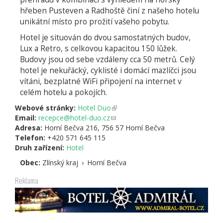
hřeben Pusteven a Radhoště činí z našeho hotelu
unikátní místo pro prožití vašeho pobytu.
Hotel je situován do dvou samostatných budov,
Lux a Retro, s celkovou kapacitou 150 lůžek.
Budovy jsou od sebe vzdáleny cca 50 metrů. Celý
hotel je nekuřácký, cyklisté i domácí mazlíčci jsou
vítáni, bezplatné WiFi připojení na internet v
celém hotelu a pokojích.
Webové stránky:
Hotel Duo
(odkaz
Email:
recepce@hotel-duo.cz
(odkaz
je
Adresa:
Horní Bečva 216, 756 57 Horní Bečva
odešle
externí)
Telefon:
+420 571 645 115
e-
Druh zařízení:
Hotel
mail)
Obec:
Zlínský kraj
›
Horní Bečva
Reklama