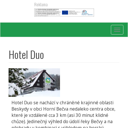
Přejít
Reklama
k
hlavnímu
obsahu
Toggl
navig
Hotel Duo
Hotel Duo se nachází v chráněné krajinné oblasti
Beskydy v obci Horní Bečva nedaleko centra obce,
které je vzdálené cca 3 km (asi 30 minut klidné
chůze). Jedinečný výhled do údolí řeky Bečvy a na
přehradu v kombinaci s výhledem na horský