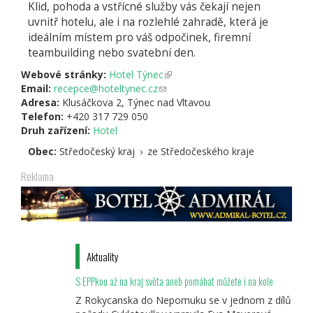
Klid, pohoda a vstřícné služby vás čekají nejen
uvnitř hotelu, ale i na rozlehlé zahradě, která je
ideálním místem pro váš odpočinek, firemní
teambuilding nebo svatební den.
Webové stránky:
Hotel Týnec
(odkaz
Email:
recepce@hoteltynec.cz
(odkaz
je
Adresa:
Klusáčkova 2, Týnec nad Vltavou
odešle
externí)
Telefon:
+420 317 729 050
e-
Druh zařízení:
Hotel
mail)
Obec:
Středočeský kraj
›
ze Středočeského kraje
Reklama
Aktuality
S EPPkou až na kraj světa aneb pomáhat můžete i na kole
Z Rokycanska do Nepomuku se v jednom z dílů