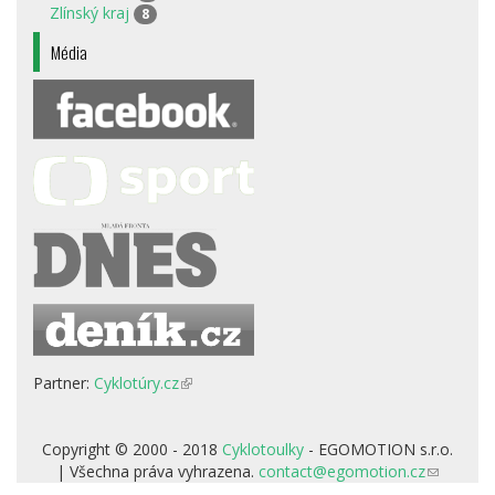
Zlínský kraj
8
Média
Partner:
Cyklotúry.cz
(odkaz
je
externí)
Copyright © 2000 - 2018
Cyklotoulky
- EGOMOTION s.r.o.
| Všechna práva vyhrazena.
contact@egomotion.cz
(odkaz
odešle