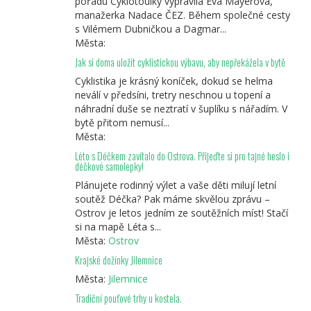
pořadu Cyklotoulky vypravila Eva Mayerová,
manažerka Nadace ČEZ. Během společné cesty
s Vilémem Dubničkou a Dagmar...
Města:
Jak si doma uložit cyklistickou výbavu, aby nepřekážela v bytě
Cyklistika je krásný koníček, dokud se helma
neválí v předsíni, tretry neschnou u topení a
náhradní duše se neztratí v šuplíku s nářadím. V
bytě přitom nemusí...
Města:
Léto s Déčkem zavítalo do Ostrova. Přijeďte si pro tajné heslo i
déčkové samolepky!
Plánujete rodinný výlet a vaše děti milují letní
soutěž Déčka? Pak máme skvělou zprávu –
Ostrov je letos jedním ze soutěžních míst! Stačí
si na mapě Léta s...
Města:
Ostrov
Krajské dožínky Jilemnice
Města:
Jilemnice
Tradiční pouťové trhy u kostela.