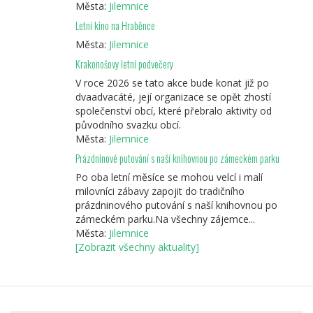
Města:
Jilemnice
Letní kino na Hraběnce
Města:
Jilemnice
Krakonošovy letní podvečery
V roce 2026 se tato akce bude konat již po
dvaadvacáté, její organizace se opět zhostí
společenství obcí, které přebralo aktivity od
původního svazku obcí.
Města:
Jilemnice
Prázdninové putování s naší knihovnou po zámeckém parku
Po oba letní měsíce se mohou velcí i malí
milovníci zábavy zapojit do tradičního
prázdninového putování s naší knihovnou po
zámeckém parku.Na všechny zájemce...
Města:
Jilemnice
[Zobrazit všechny aktuality]