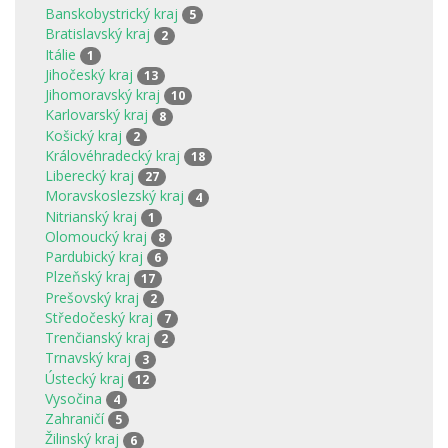
Banskobystrický kraj
5
Bratislavský kraj
2
Itálie
1
Jihočeský kraj
13
Jihomoravský kraj
10
Karlovarský kraj
8
Košický kraj
2
Královéhradecký kraj
18
Liberecký kraj
27
Moravskoslezský kraj
4
Nitrianský kraj
1
Olomoucký kraj
8
Pardubický kraj
6
Plzeňský kraj
17
Prešovský kraj
2
Středočeský kraj
7
Trenčianský kraj
2
Trnavský kraj
3
Ústecký kraj
12
Vysočina
4
Zahraničí
5
Žilinský kraj
6