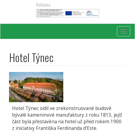
Přejít
Reklama
k
hlavnímu
obsahu
Toggl
navig
Hotel Týnec
Hotel Týnec sídlí ve zrekonstruované budově
bývalé kameninové manufaktury z roku 1813, jejíž
část byla přestavěna na hotel už před rokem 1900
z iniciativy Františka Ferdinanda d’Este.