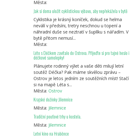
Města:
Jak si doma uložit cyklistickou výbavu, aby nepřekážela v bytě
Cyklistika je krásný koníček, dokud se helma
neválí v předsíni, tretry neschnou u topení a
náhradní duše se neztratí v šuplíku s nářadím. V
bytě přitom nemusí...
Města:
Léto s Déčkem zavítalo do Ostrova. Přijeďte si pro tajné heslo i
déčkové samolepky!
Plánujete rodinný výlet a vaše děti milují letní
soutěž Déčka? Pak máme skvělou zprávu –
Ostrov je letos jedním ze soutěžních míst! Stačí
si na mapě Léta s...
Města:
Ostrov
Krajské dožínky Jilemnice
Města:
Jilemnice
Tradiční pouťové trhy u kostela.
Města:
Jilemnice
Letní kino na Hraběnce