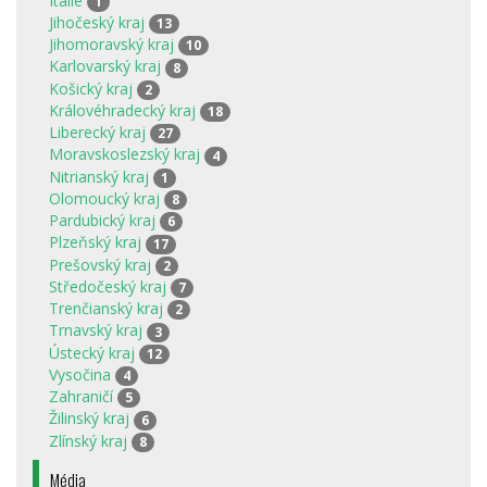
Itálie
1
Jihočeský kraj
13
Jihomoravský kraj
10
Karlovarský kraj
8
Košický kraj
2
Královéhradecký kraj
18
Liberecký kraj
27
Moravskoslezský kraj
4
Nitrianský kraj
1
Olomoucký kraj
8
Pardubický kraj
6
Plzeňský kraj
17
Prešovský kraj
2
Středočeský kraj
7
Trenčianský kraj
2
Trnavský kraj
3
Ústecký kraj
12
Vysočina
4
Zahraničí
5
Žilinský kraj
6
Zlínský kraj
8
Média