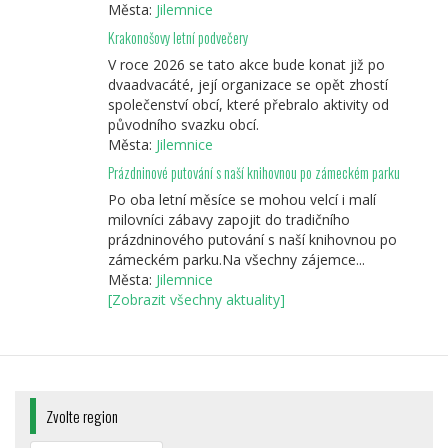
Města:
Jilemnice
Krakonošovy letní podvečery
V roce 2026 se tato akce bude konat již po
dvaadvacáté, její organizace se opět zhostí
společenství obcí, které přebralo aktivity od
původního svazku obcí.
Města:
Jilemnice
Prázdninové putování s naší knihovnou po zámeckém parku
Po oba letní měsíce se mohou velcí i malí
milovníci zábavy zapojit do tradičního
prázdninového putování s naší knihovnou po
zámeckém parku.Na všechny zájemce...
Města:
Jilemnice
[Zobrazit všechny aktuality]
Zvolte region