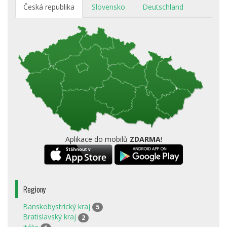
Česká republika
Slovensko
Deutschland
Aplikace do mobilů
ZDARMA
!
Regiony
Banskobystrický kraj
5
Bratislavský kraj
2