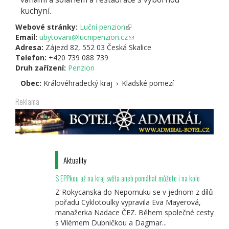
kuchyní.
Webové stránky:
Luční penzion
(odkaz
Email:
ubytovani@lucnipenzion.cz
je
(odkaz
Adresa:
Zájezd 82, 552 03 Česká Skalice
externí)
odešle
Telefon:
+420 739 088 739
e-
Druh zařízení:
Penzion
mail)
Obec:
Královéhradecký kraj
›
Kladské pomezí
Reklama
Aktuality
S EPPkou až na kraj světa aneb pomáhat můžete i na kole
Z Rokycanska do Nepomuku se v jednom z dílů
pořadu Cyklotoulky vypravila Eva Mayerová,
manažerka Nadace ČEZ. Během společné cesty
s Vilémem Dubničkou a Dagmar...