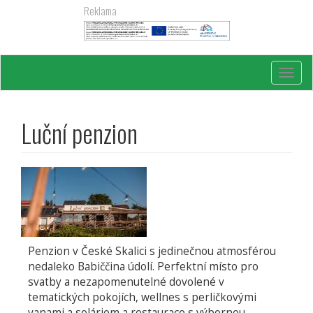
Přejít
Reklama
k
hlavnímu
obsahu
Toggl
navig
Luční penzion
Penzion v České Skalici s jedinečnou atmosférou
nedaleko Babiččina údolí. Perfektní místo pro
svatby a nezapomenutelné dovolené v
tematických pokojích, wellnes s perličkovými
vanami a soláriem a restaurace s výbornou