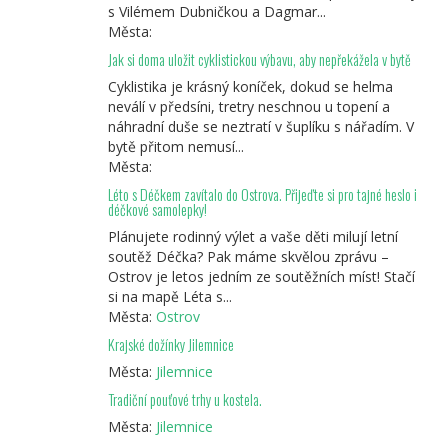
s Vilémem Dubničkou a Dagmar...
Města:
Jak si doma uložit cyklistickou výbavu, aby nepřekážela v bytě
Cyklistika je krásný koníček, dokud se helma
neválí v předsíni, tretry neschnou u topení a
náhradní duše se neztratí v šuplíku s nářadím. V
bytě přitom nemusí...
Města:
Léto s Déčkem zavítalo do Ostrova. Přijeďte si pro tajné heslo i
déčkové samolepky!
Plánujete rodinný výlet a vaše děti milují letní
soutěž Déčka? Pak máme skvělou zprávu –
Ostrov je letos jedním ze soutěžních míst! Stačí
si na mapě Léta s...
Města:
Ostrov
Krajské dožínky Jilemnice
Města:
Jilemnice
Tradiční pouťové trhy u kostela.
Města:
Jilemnice