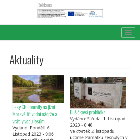
Přejít
Reklama
k
hlavnímu
obsahu
Toggl
navig
Aktuality
Lesy ČR obnovily na jižní
Dušičková prohlídka
Moravě tři vodní nádrže a
Vydáno:
Středa, 1. Listopad
vrátily vodu lesům
2023 - 8:48
Vydáno:
Pondělí, 6.
Ve čtvrtek 2. listopadu
Listopad 2023 - 9:06
uctíme Památku zesnulých v