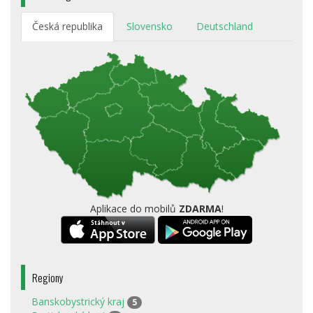
Česká republika
Slovensko
Deutschland
Aplikace do mobilů
ZDARMA
!
Regiony
Banskobystrický kraj
5