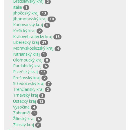
Bratislavský kraj
2
Itálie
1
Jihočeský kraj
13
Jihomoravský kraj
10
Karlovarský kraj
8
Košický kraj
2
Královéhradecký kraj
18
Liberecký kraj
27
Moravskoslezský kraj
4
Nitrianský kraj
1
Olomoucký kraj
8
Pardubický kraj
6
Plzeňský kraj
17
Prešovský kraj
2
Středočeský kraj
7
Trenčianský kraj
2
Trnavský kraj
3
Ústecký kraj
12
Vysočina
4
Zahraničí
5
Žilinský kraj
6
Zlínský kraj
8