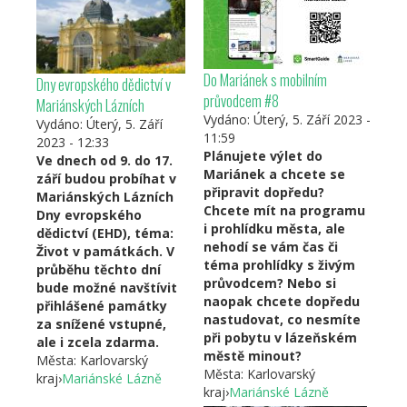
Do Mariánek s mobilním
Dny evropského dědictví v
průvodcem #8
Mariánských Lázních
Vydáno:
Úterý, 5. Září 2023 -
Vydáno:
Úterý, 5. Září
11:59
2023 - 12:33
Plánujete výlet do
Ve dnech od 9. do 17.
Mariánek a chcete se
září budou probíhat v
připravit dopředu?
Mariánských Lázních
Chcete mít na programu
Dny evropského
i prohlídku města, ale
dědictví (EHD), téma:
nehodí se vám čas či
Život v památkách. V
téma prohlídky s živým
průběhu těchto dní
průvodcem? Nebo si
bude možné navštívit
naopak chcete dopředu
přihlášené památky
nastudovat, co nesmíte
za snížené vstupné,
při pobytu v lázeňském
ale i zcela zdarma.
městě minout?
Města:
Karlovarský
Města:
Karlovarský
kraj
›
Mariánské Lázně
kraj
›
Mariánské Lázně