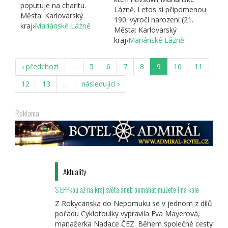
poputuje na charitu.
Lázně. Letos si připomenou
Města:
Karlovarský
190. výročí narození (21.
kraj
›
Mariánské Lázně
Města:
Karlovarský
kraj
›
Mariánské Lázně
‹ předchozí
…
5
6
7
8
9
10
11
12
13
…
následující ›
Reklama
Aktuality
S EPPkou až na kraj světa aneb pomáhat můžete i na kole
Z Rokycanska do Nepomuku se v jednom z dílů
pořadu Cyklotoulky vypravila Eva Mayerová,
manažerka Nadace ČEZ. Během společné cesty