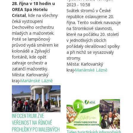
28. října v 18 hodin u
2023 - 10:58
OREA Spa Hotelu
Svátek stromů v České
Cristal
, kde na všechny
republice oslavujeme 20.
čeká vystoupení
října. Tento svátek navazuje
Dechového orchestru
na Stromkové slavnosti,
mladých a mažoretek.
které na počátku 20. století
Poté se lampiónový
v jednotlivých obcích
průvod vydá směrem ke
pořádaly okrašlovací spolky
kolonádě a Zpívající
a při nichž se vysazovaly
fontáně, kde opět
stromy.
zahraje orchestr a
Města:
Karlovarský
zatančí mažoretky.
kraj
›
Mariánské Lázně
Města:
Karlovarský
kraj
›
Mariánské Lázně
INFOCENTRUM ZVE
VEŘEJNOST NA ŘÍJNOVÉ
PROHLÍDKY PO MALEBNÝCH
Týden turistických informačních