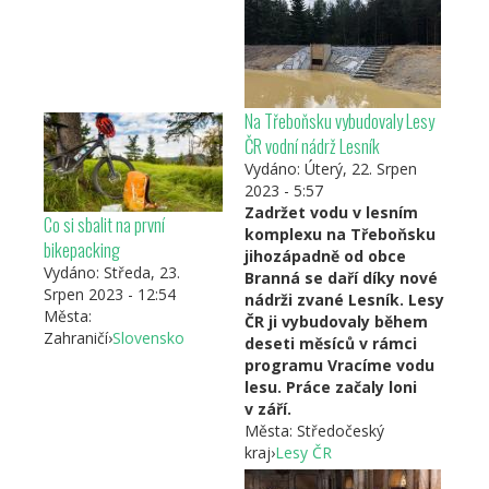
Na Třeboňsku vybudovaly Lesy
ČR vodní nádrž Lesník
Vydáno:
Úterý, 22. Srpen
2023 - 5:57
Zadržet vodu v lesním
Co si sbalit na první
komplexu na Třeboňsku
bikepacking
jihozápadně od obce
Vydáno:
Středa, 23.
Branná se daří díky nové
Srpen 2023 - 12:54
nádrži zvané Lesník. Lesy
Města:
ČR ji vybudovaly během
Zahraničí
›
Slovensko
deseti měsíců v rámci
programu Vracíme vodu
lesu. Práce začaly loni
v září.
Města:
Středočeský
kraj
›
Lesy ČR