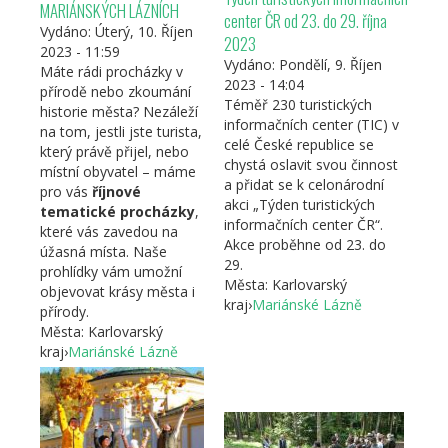
MARIÁNSKÝCH LÁZNÍCH
center ČR od 23. do 29. října
Vydáno:
Úterý, 10. Říjen
2023
2023 - 11:59
Vydáno:
Pondělí, 9. Říjen
Máte rádi procházky v
2023 - 14:04
přírodě nebo zkoumání
Téměř 230 turistických
historie města? Nezáleží
informačních center (TIC) v
na tom, jestli jste turista,
celé České republice se
který právě přijel, nebo
chystá oslavit svou činnost
místní obyvatel – máme
a přidat se k celonárodní
pro vás
říjnové
akci „Týden turistických
tematické procházky
,
informačních center ČR“.
které vás zavedou na
Akce proběhne od 23. do
úžasná místa. Naše
29.
prohlídky vám umožní
Města:
Karlovarský
objevovat krásy města i
kraj
›
Mariánské Lázně
přírody.
Města:
Karlovarský
kraj
›
Mariánské Lázně