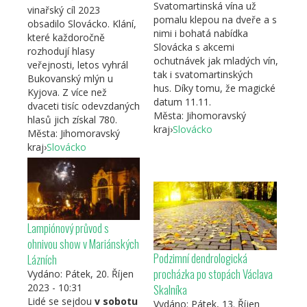
Svatomartinská vína už
vinařský cíl 2023
pomalu klepou na dveře a s
obsadilo Slovácko. Klání,
nimi i bohatá nabídka
které každoročně
Slovácka s akcemi
rozhodují hlasy
ochutnávek jak mladých vín,
veřejnosti, letos vyhrál
tak i svatomartinských
Bukovanský mlýn u
hus. Díky tomu, že magické
Kyjova. Z více než
datum 11.11.
dvaceti tisíc odevzdaných
Města:
Jihomoravský
hlasů jich získal 780.
kraj
›
Slovácko
Města:
Jihomoravský
kraj
›
Slovácko
Lampiónový průvod s
ohnivou show v Mariánských
Podzimní dendrologická
Lázních
procházka po stopách Václava
Vydáno:
Pátek, 20. Říjen
Skalníka
2023 - 10:31
Lidé se sejdou
v sobotu
Vydáno:
Pátek, 13. Říjen