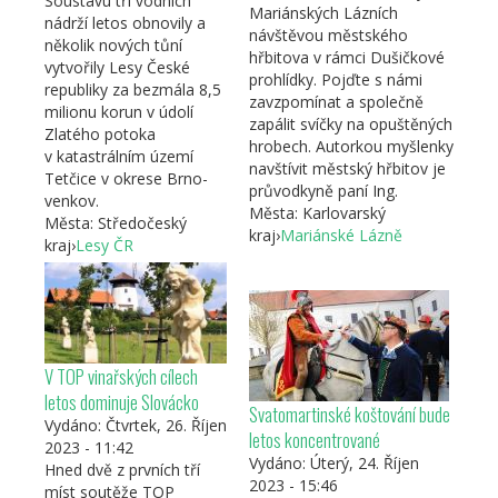
Soustavu tří vodních
Mariánských Lázních
nádrží letos obnovily a
návštěvou městského
několik nových tůní
hřbitova v rámci Dušičkové
vytvořily Lesy České
prohlídky. Pojďte s námi
republiky za bezmála 8,5
zavzpomínat a společně
milionu korun v údolí
zapálit svíčky na opuštěných
Zlatého potoka
hrobech. Autorkou myšlenky
v katastrálním území
navštívit městský hřbitov je
Tetčice v okrese Brno-
průvodkyně paní Ing.
venkov.
Města:
Karlovarský
Města:
Středočeský
kraj
›
Mariánské Lázně
kraj
›
Lesy ČR
V TOP vinařských cílech
letos dominuje Slovácko
Svatomartinské koštování bude
Vydáno:
Čtvrtek, 26. Říjen
letos koncentrované
2023 - 11:42
Vydáno:
Úterý, 24. Říjen
Hned dvě z prvních tří
2023 - 15:46
míst soutěže TOP