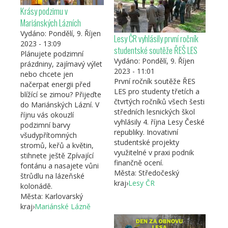
Krásy podzimu v
Mariánských Lázních
Vydáno:
Pondělí, 9. Říjen
Lesy ČR vyhlásily první ročník
2023 - 13:09
studentské soutěže ŘEŠ LES
Plánujete podzimní
Vydáno:
Pondělí, 9. Říjen
prázdniny, zajímavý výlet
2023 - 11:01
nebo chcete jen
První ročník soutěže ŘES
načerpat energii před
LES pro studenty třetích a
blížící se zimou? Přijeďte
čtvrtých ročníků všech šesti
do Mariánských Lázní. V
středních lesnických škol
říjnu vás okouzlí
vyhlásily 4. října Lesy České
podzimní barvy
republiky. Inovativní
všudypřítomných
studentské projekty
stromů, keřů a květin,
využitelné v praxi podnik
stihnete ještě Zpívající
finančně ocení.
fontánu a nasajete vůni
Města:
Středočeský
štrůdlu na lázeňské
kraj
›
Lesy ČR
kolonádě.
Města:
Karlovarský
kraj
›
Mariánské Lázně