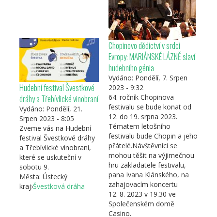
Chopinovo dědictví v srdci
Evropy: MARIÁNSKÉ LÁZNĚ slaví
hudebního génia
Vydáno:
Pondělí, 7. Srpen
Hudební festival Švestkové
2023 - 9:32
64. ročník Chopinova
dráhy a Třebívlické vinobraní
festivalu se bude konat od
Vydáno:
Pondělí, 21.
12. do 19. srpna 2023.
Srpen 2023 - 8:05
Tématem letošního
Zveme vás na Hudební
festivalu bude Chopin a jeho
festival Švestkové dráhy
přátelé.Návštěvníci se
a Třebívlické vinobraní,
mohou těšit na výjimečnou
které se uskuteční v
hru zakladatele festivalu,
sobotu 9.
pana Ivana Klánského, na
Města:
Ústecký
zahajovacím koncertu
kraj
›
Švestková dráha
12. 8. 2023 v 19.30 ve
Společenském domě
Casino.