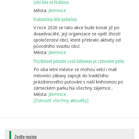
Letní kino na Hraběnce
Města:
Jilemnice
Krakonošovy letní podvečery
V roce 2026 se tato akce bude konat již po
dvaadvacáté, její organizace se opět zhostí
společenství obcí, které přebralo aktivity od
původního svazku obcí.
Města:
Jilemnice
Prázdninové putování s naší knihovnou po zámeckém parku
Po oba letní měsíce se mohou velcí i malí
milovníci zábavy zapojit do tradičního
prázdninového putování s naší knihovnou po
zámeckém parku.Na všechny zájemce...
Města:
Jilemnice
[Zobrazit všechny aktuality]
Zvolte region