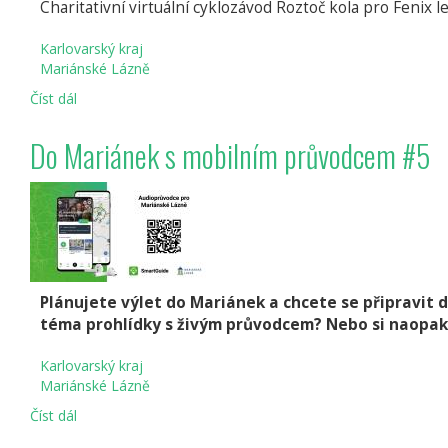
Charitativní virtuální cyklozávod Roztoč kola pro Fenix 
Karlovarský kraj
Mariánské Lázně
Číst dál
Překonejte
sami
sebe
Do Mariánek s mobilním průvodcem #5
a
roztočte
s
námi
kola
pro
dobrou
věc!
Plánujete výlet do Mariánek a chcete se připravit 
téma prohlídky s živým průvodcem? Nebo si naopak
Karlovarský kraj
Mariánské Lázně
Číst dál
Do
Mariánek