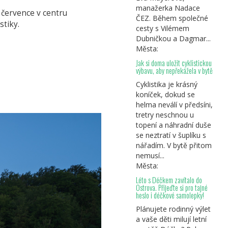
manažerka Nadace
 července v centru
ČEZ. Během společné
stiky.
cesty s Vilémem
Dubničkou a Dagmar...
Města:
Jak si doma uložit cyklistickou
výbavu, aby nepřekážela v bytě
Cyklistika je krásný
koníček, dokud se
helma neválí v předsíni,
tretry neschnou u
topení a náhradní duše
se neztratí v šuplíku s
nářadím. V bytě přitom
nemusí...
Města:
Léto s Déčkem zavítalo do
Ostrova. Přijeďte si pro tajné
heslo i déčkové samolepky!
Plánujete rodinný výlet
a vaše děti milují letní