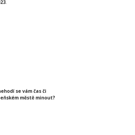
023
.
nehodí se vám čas či
ázeňském městě minout?