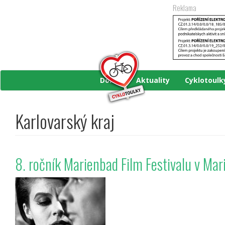
Přejít
Reklama
k
hlavnímu
obsahu
Domů
Aktuality
Cyklotoul
Karlovarský kraj
8. ročník Marienbad Film Festivalu v Ma