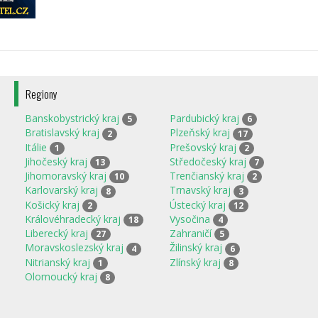
Regiony
Banskobystrický kraj
Pardubický kraj
5
6
Bratislavský kraj
Plzeňský kraj
2
17
Itálie
Prešovský kraj
1
2
Jihočeský kraj
Středočeský kraj
13
7
Jihomoravský kraj
Trenčianský kraj
10
2
Karlovarský kraj
Trnavský kraj
8
3
Košický kraj
Ústecký kraj
2
12
Královéhradecký kraj
Vysočina
18
4
Liberecký kraj
Zahraničí
27
5
Moravskoslezský kraj
Žilinský kraj
4
6
Nitrianský kraj
Zlínský kraj
1
8
Olomoucký kraj
8