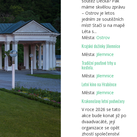
soutěž Déčka? Pak
máme skvělou zprávu
– Ostrov je letos
jedním ze soutěžních
míst! Stačí si na mapě
Léta s...
Města:
Ostrov
Krajské dožínky Jilemnice
Města:
Jilemnice
Tradiční pouťové trhy u
kostela.
Města:
Jilemnice
Letní kino na Hraběnce
Města:
Jilemnice
Krakonošovy letní podvečery
V roce 2026 se tato
akce bude konat již po
dvaadvacáté, její
organizace se opět
zhostí společenství