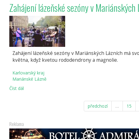
s
Zahájení lázeňské sezóny v Mariánských 
mobilním
průvodcem
#5
Zahájení lázeňské sezóny v Mariánských Lázních má svo
května, když kvetou rododendrony a magnolie.
Karlovarský kraj
Mariánské Lázně
Číst dál
Zahájení
lázeňské
sezóny
předchozí
…
15
v
Mariánských
Lázních
Reklama