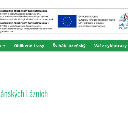
ky
Oblíbené trasy
Švihák lázeňský
Vaše cyklotrasy
riánských Lázních