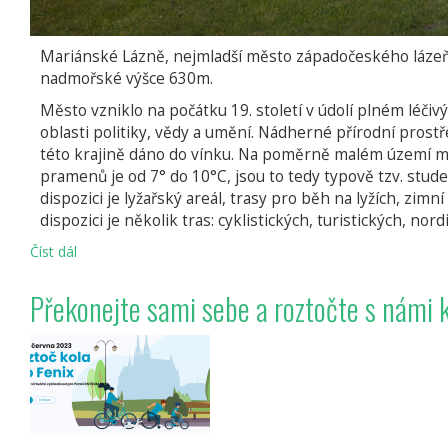
Mariánské Lázně, nejmladší město západočeského lázeňs
nadmořské výšce 630m.
Město vzniklo na počátku 19. století v údolí plném léčiv
oblasti politiky, vědy a umění. Nádherné přírodní prostř
této krajině dáno do vínku. Na poměrně malém území mě
pramenů je od 7° do 10°C, jsou to tedy typově tzv. stude
dispozici je lyžařský areál, trasy pro běh na lyžích, zimní
dispozici je několik tras: cyklistických, turistických, nor
Číst dál
Mariánské
Lázně
Překonejte sami sebe a roztočte s námi k