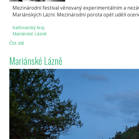
Mezinárodní festival věnovaný experimentálním a nezáv
Mariánských Lázní. Mezinárodní porota opět udělí oceněn
Karlovarský kraj
Mariánské Lázně
Číst dál
8.
ročník
Marienbad
Mariánské Lázně
Film
Festivalu
v
Mariánských
Lázních