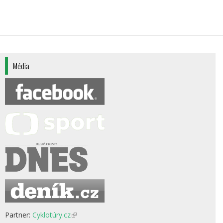
Média
Partner:
Cyklotúry.cz
(odkaz