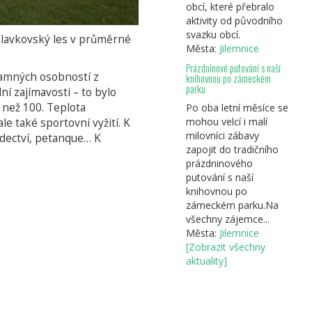
obcí, které přebralo
aktivity od původního
svazku obcí.
Slavkovský les v průměrné
Města:
Jilemnice
Prázdninové putování s naší
znamných osobností z
knihovnou po zámeckém
parku
ní zajímavosti – to bylo
 než 100. Teplota
Po oba letní měsíce se
mohou velcí i malí
e také sportovní vyžití. K
milovníci zábavy
jezdectví, petanque… K
zapojit do tradičního
prázdninového
putování s naší
knihovnou po
zámeckém parku.Na
všechny zájemce...
Města:
Jilemnice
[Zobrazit všechny
aktuality]