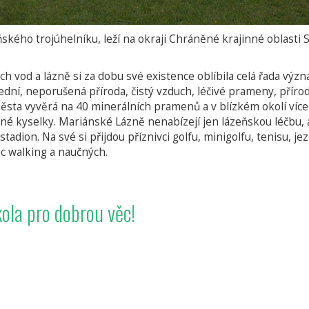
kého trojúhelníku, leží na okraji Chráněné krajinné oblasti 
ých vod a lázně si za dobu své existence oblíbila celá řada vý
ední, neporušená příroda, čistý vzduch, léčivé prameny, přírod
sta vyvěrá na 40 minerálních pramenů a v blízkém okolí více
né kyselky. Mariánské Lázně nenabízejí jen lázeňskou léčbu, al
 stadion. Na své si přijdou příznivci golfu, minigolfu, tenisu, 
dic walking a naučných.
ola pro dobrou věc!