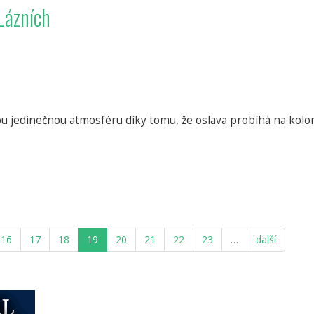
Lázních
u jedinečnou atmosféru díky tomu, že oslava probíhá na kolo
16
17
18
19
20
21
22
23
…
další