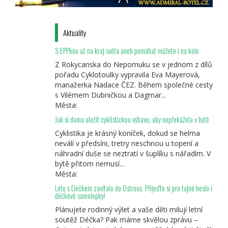
Aktuality
S EPPkou až na kraj světa aneb pomáhat můžete i na kole
Z Rokycanska do Nepomuku se v jednom z dílů
pořadu Cyklotoulky vypravila Eva Mayerová,
manažerka Nadace ČEZ. Během společné cesty
s Vilémem Dubničkou a Dagmar...
Města:
Jak si doma uložit cyklistickou výbavu, aby nepřekážela v bytě
Cyklistika je krásný koníček, dokud se helma
neválí v předsíni, tretry neschnou u topení a
náhradní duše se neztratí v šuplíku s nářadím. V
bytě přitom nemusí...
Města:
Léto s Déčkem zavítalo do Ostrova. Přijeďte si pro tajné heslo i
déčkové samolepky!
Plánujete rodinný výlet a vaše děti milují letní
soutěž Déčka? Pak máme skvělou zprávu –