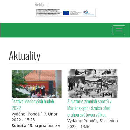
Přejít
Reklama
k
hlavnímu
obsahu
Toggl
navig
Aktuality
Festival dechových hudeb
Z historie zimních sportů v
2022
Mariánských Lázních před
druhou světovou válkou
Vydáno:
Pondělí, 7. Únor
2022 - 15:25
Vydáno:
Pondělí, 31. Leden
Sobota 13. srpna
bude v
2022 - 13:36