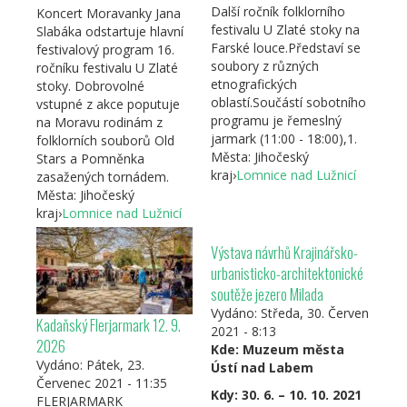
Další ročník folklorního
Koncert Moravanky Jana
festivalu U Zlaté stoky na
Slabáka odstartuje hlavní
Farské louce.Představí se
festivalový program 16.
soubory z různých
ročníku festivalu U Zlaté
etnografických
stoky. Dobrovolné
oblastí.Součástí sobotního
vstupné z akce poputuje
programu je řemeslný
na Moravu rodinám z
jarmark (11:00 - 18:00),1.
folklorních souborů Old
Města:
Jihočeský
Stars a Pomněnka
kraj
›
Lomnice nad Lužnicí
zasažených tornádem.
Města:
Jihočeský
kraj
›
Lomnice nad Lužnicí
Výstava návrhů Krajinářsko-
urbanisticko-architektonické
soutěže jezero Milada
Vydáno:
Středa, 30. Červen
Kadaňský Flerjarmark 12. 9.
2021 - 8:13
2026
Kde: Muzeum města
Vydáno:
Pátek, 23.
Ústí nad Labem
Červenec 2021 - 11:35
Kdy: 30. 6. – 10. 10. 2021
FLERJARMARK