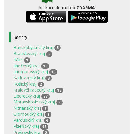
Aplikace do mobilů
ZDARMA
!
Regiony
Banskobystrický kraj
5
Bratislavský kraj
2
Itálie
1
Jihočeský kraj
13
Jihomoravský kraj
10
Karlovarský kraj
8
Košický kraj
2
Královéhradecký kraj
18
Liberecký kraj
27
Moravskoslezský kraj
4
Nitrianský kraj
1
Olomoucký kraj
8
Pardubický kraj
6
Plzeňský kraj
17
Prešovský kraj
2