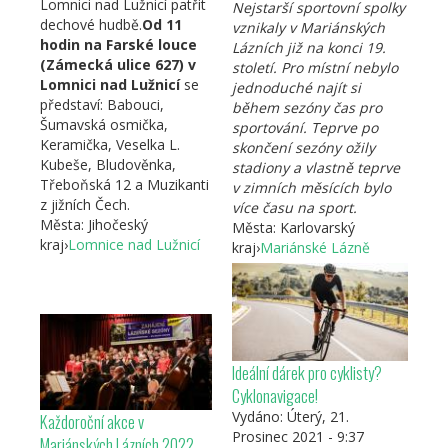
Lomnici nad Lužnicí patřit
Nejstarší sportovní spolky
dechové hudbě.
Od 11
vznikaly v Mariánských
hodin na Farské louce
Lázních již na konci 19.
(Zámecká ulice 627) v
století. Pro místní nebylo
Lomnici nad Lužnicí
se
jednoduché najít si
představí: Babouci,
během sezóny čas pro
Šumavská osmička,
sportování. Teprve po
Keramička, Veselka L.
skončení sezóny ožily
Kubeše, Bludověnka,
stadiony a vlastně teprve
Třeboňská 12 a Muzikanti
v zimních měsících bylo
z jižních Čech.
více času na sport.
Města:
Jihočeský
Města:
Karlovarský
kraj
›
Lomnice nad Lužnicí
kraj
›
Mariánské Lázně
Ideální dárek pro cyklisty?
Cyklonavigace!
Vydáno:
Úterý, 21.
Každoroční akce v
Prosinec 2021 - 9:37
Mariánských Lázních 2022