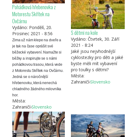
Pohádková hřebenovka z
Motorestu Skřítek na
Ovčárnu
Vydáno:
Pondělí, 20.
S dětmi na kole
Prosinec 2021 - 8:56
Vydáno:
Čtvrtek, 30. Září
Zima už nám klepe na dveře a
2021 - 8:24
je tak na čase oprášit své
Jaké jsou nejvhodnější
běžecké vybavení. Namažte si
cyklostezky pro děti a jaké
běžky a inspirujte se s námi
byste měli mít vybavení
pohádkovou trasou, která vede
pro toulky s dětmi?
z Motorestu Skřítek na Ovčárnu.
Města:
Jedná se o náročnější
Zahraničí
›
Slovensko
hřebenovku, která nenechá
chladného žádného milovníka
hor.
Města:
Zahraničí
›
Slovensko