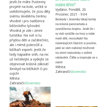
Jestli-že máte Pustevny
malými dětmi?
projeté na kole, určitě si
Vydáno:
Pondělí, 20.
uvědomujete, že jsou díky
Prosinec 2021 - 9:04
svému skvělému terénu
Beskydy i Jeseníky lákají turisty
vhodné i pro nadšence
na krásná panoramata a
běžeckého lyžování.
zasněženou krajinu. Jestli-že i
Vhodná je zde i zimní
vy rádi vyrážíte na hory a máte
turistika. Na své si tu
malé děti, nezoufejte! Na
přijdou děti a začátečníci,
následujících řádcích si povíme,
ale i mírně pokročilí a
jaké se vám nabízejí možnosti
běžkaři experti. Jestli-že
na zimní radovánky s vašimi
tedy napadne sníh, na nic
ratolestmi. Čtěte a inspirujte se s
už nečekejte a vydejte se
námi!
objevovat krásná zákoutí
Města:
Beskyd na běžkách či po
Zahraničí
›
Slovensko
svých!
Města:
Zahraničí
›
Slovensko