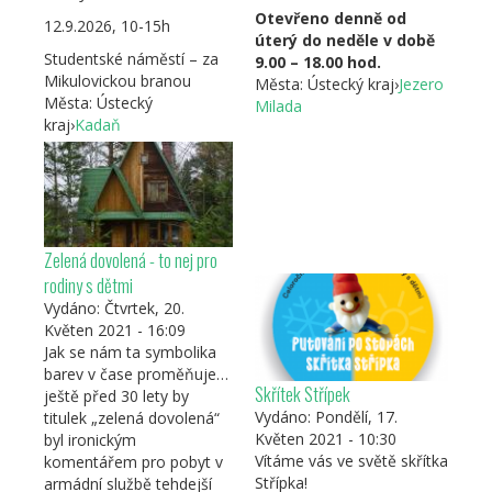
Otevřeno denně od
12.9.2026, 10-15h
úterý do neděle v době
Studentské náměstí – za
9.00 – 18.00 hod.
Mikulovickou branou
Města:
Ústecký kraj
›
Jezero
Města:
Ústecký
Milada
kraj
›
Kadaň
Zelená dovolená - to nej pro
rodiny s dětmi
Vydáno:
Čtvrtek, 20.
Květen 2021 - 16:09
Jak se nám ta symbolika
barev v čase proměňuje…
Skřítek Střípek
ještě před 30 lety by
Vydáno:
Pondělí, 17.
titulek „zelená dovolená“
Květen 2021 - 10:30
byl ironickým
Vítáme vás ve světě skřítka
komentářem pro pobyt v
Střípka!
armádní službě tehdejší