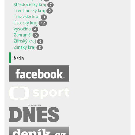
Středočeský kraj
7
Trenčianský kraj
2
Trnavský kraj
3
Ústecký kraj
12
Vysočina
4
Zahraničí
5
Žilinský kraj
6
Zlínský kraj
8
Média