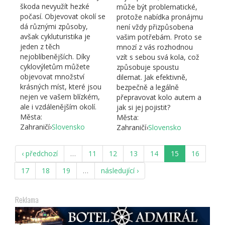
škoda nevyužít hezké
může být problematické,
počasí. Objevovat okolí se
protože nabídka pronájmu
dá různými způsoby,
není vždy přizpůsobena
avšak cykluturistika je
vašim potřebám. Proto se
jeden z těch
mnozí z vás rozhodnou
nejoblíbenějších. Díky
vzít s sebou svá kola, což
cyklovýletům můžete
způsobuje spoustu
objevovat množství
dilemat. Jak efektivně,
krásných míst, které jsou
bezpečně a legálně
nejen ve vašem blízkém,
přepravovat kolo autem a
ale i vzdálenějším okolí.
jak si jej pojistit?
Města:
Města:
Zahraničí
›
Slovensko
Zahraničí
›
Slovensko
‹ předchozí
…
11
12
13
14
15
16
17
18
19
…
následující ›
Reklama