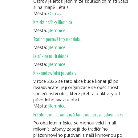
Ostrov je letos jedním ze soutěžních míst! Stačí
si na mapě Léta s...
Města:
Ostrov
Krajské dožínky Jilemnice
Města:
Jilemnice
Tradiční pouťové trhy u kostela.
Města:
Jilemnice
Letní kino na Hraběnce
Města:
Jilemnice
Krakonošovy letní podvečery
V roce 2026 se tato akce bude konat již po
dvaadvacáté, její organizace se opět zhostí
společenství obcí, které přebralo aktivity od
původního svazku obcí.
Města:
Jilemnice
Prázdninové putování s naší knihovnou po zámeckém parku
Po oba letní měsíce se mohou velcí i malí
milovníci zábavy zapojit do tradičního
prázdninového putování s naší knihovnou po