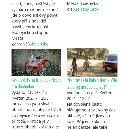
Města:
Liberecký
vlasti, dnes, naštěstí, je
kraj
›
Železný Brod
význam mnohem jasnější.
Jde o dovolenkový pobyt,
který příliš nezatíží
navštívený kraj naší
ekologickou stopou.
Města:
Zahraničí
›
Slovensko
Cyklovýlety na tříkolce? Nejen
Přepravujete kolo autem? Víte
pro důchodce
jak si jej nejlépe pojistit?
Vydáno:
Čtvrtek, 13.
Vydáno:
Úterý, 4. Květen
Květen 2021 - 12:30
2021 - 12:52
Jaro a léto jsou skvělá
Na dovolené často
období na to, abyste trávili
plánujeme trávit volný čas
co nejvíce času venku a v
aktivně, včetně jízdy na
přírodě. Příroda je v
kole. Půjčení kola stojí
tomto období krásná a je
nejen peníze, ale také