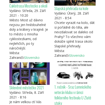
Cyklotrasa Mostecko a okolí
Slapská přehrada na kole
Vydáno:
Středa, 29. Září
Vydáno:
Úterý, 28. Září
2021 - 10:20
2021 - 8:54
Město Most už dávno
Chcete vyrazit na kolo, dát
nejsou jen hnědouhelné
si pořádně do těla, ale
doly a krátery v krajině. Je
nevzdalovat se daleko od
to město s mnoha
Prahy? To všechno vám
cyklostezkami, od
dokáže splnit trasa okolo
nejlehčích, po ty
Slapské přehrady.
náročnější.
Města:
Města:
Zahraničí
›
Slovensko
Zahraničí
›
Slovensko
1. ročník - Sraz Lomnického
Skleněné městečko 2021
veterán klubu v rámci
Vydáno:
Středa, 8. Září
folklorního festivalu U Zlaté
2021 - 8:16
Je nám velkou ctí Vás
stoky