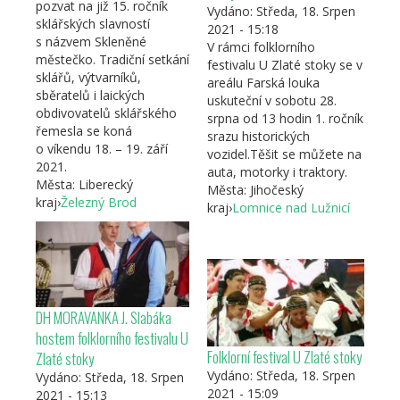
pozvat na již 15. ročník
Vydáno:
Středa, 18. Srpen
sklářských slavností
2021 - 15:18
s názvem Skleněné
V rámci folklorního
městečko. Tradiční setkání
festivalu U Zlaté stoky se v
sklářů, výtvarníků,
areálu Farská louka
sběratelů i laických
uskuteční v sobotu 28.
obdivovatelů sklářského
srpna od 13 hodin 1. ročník
řemesla se koná
srazu historických
o víkendu 18. – 19. září
vozidel.Těšit se můžete na
2021.
auta, motorky i traktory.
Města:
Liberecký
Města:
Jihočeský
kraj
›
Železný Brod
kraj
›
Lomnice nad Lužnicí
DH MORAVANKA J. Slabáka
hostem folklorního festivalu U
Folklorní festival U Zlaté stoky
Zlaté stoky
Vydáno:
Středa, 18. Srpen
Vydáno:
Středa, 18. Srpen
2021 - 15:09
2021 - 15:13