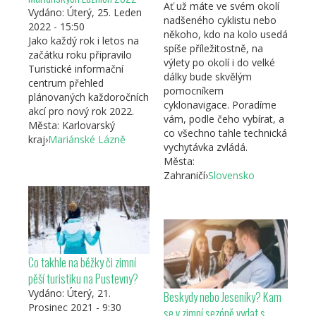
Ať už máte ve svém okolí
Vydáno:
Úterý, 25. Leden
nadšeného cyklistu nebo
2022 - 15:50
někoho, kdo na kolo usedá
Jako každý rok i letos na
spíše příležitostně, na
začátku roku připravilo
výlety po okolí i do velké
Turistické informační
dálky bude skvělým
centrum přehled
pomocníkem
plánovaných každoročních
cyklonavigace. Poradíme
akcí pro nový rok 2022.
vám, podle čeho vybírat, a
Města:
Karlovarský
co všechno tahle technická
kraj
›
Mariánské Lázně
vychytávka zvládá.
Města:
Zahraničí
›
Slovensko
Co takhle na běžky či zimní
pěší turistiku na Pustevny?
Vydáno:
Úterý, 21.
Beskydy nebo Jeseníky? Kam
Prosinec 2021 - 9:30
se v zimní sezóně vydat s